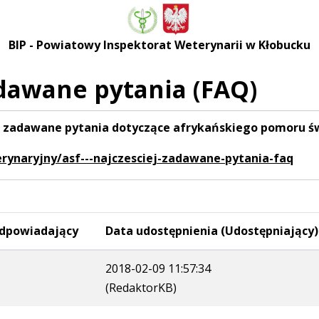
BIP - Powiatowy Inspektorat Weterynarii w Kłobucku
adawane pytania (FAQ)
iej zadawane pytania dotyczące afrykańskiego pomoru ś
rynaryjny/asf---najczesciej-zadawane-pytania-faq
dpowiadający
Data udostępnienia (Udostępniający)
2018-02-09 11:57:34
(RedaktorKB)