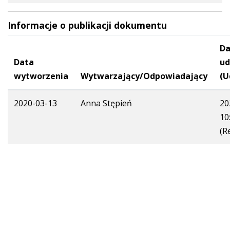
Informacje o publikacji dokumentu
Da
Data
ud
wytworzenia
Wytwarzający/Odpowiadający
(U
2020-03-13
Anna Stępień
20
10
(R