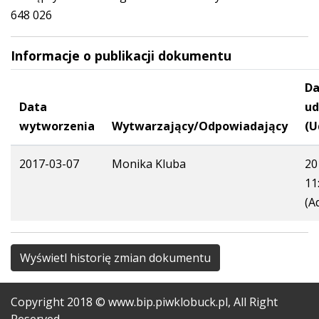
648 026
Informacje o publikacji dokumentu
Da
Data
ud
wytworzenia
Wytwarzający/Odpowiadający
(U
2017-03-07
Monika Kluba
20
11
(A
Wyświetl historię zmian dokumentu
Copyright
2018
© www.bip.piwklobuck.pl, All Right