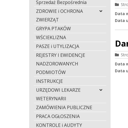
Sprzedaż Bezpośrednia
Str
ZDROWIE i OCHRONA
Data 
ZWIERZĄT
Data u
GRYPA PTAKÓW
WŚCIEKLIZNA
Da
PASZE i UTYLIZACJA
REJESTRY I EWIDENCJE
Str
NADZOROWANYCH
Data 
Data u
PODMIOTÓW
INSTRUKCJE
URZĘDOWI LEKARZE
WETERYNARII
ZAMÓWIENIA PUBLICZNE
PRACA OGŁOSZENIA
KONTROLE i AUDYTY