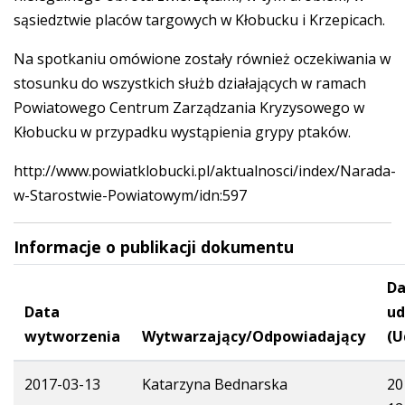
sąsiedztwie placów targowych w Kłobucku i Krzepicach.
Na spotkaniu omówione zostały również oczekiwania w
stosunku do wszystkich służb działających w ramach
Powiatowego Centrum Zarządzania Kryzysowego w
Kłobucku w przypadku wystąpienia grypy ptaków.
http://www.powiatklobucki.pl/aktualnosci/index/Narada-
w-Starostwie-Powiatowym/idn:597
Informacje o publikacji dokumentu
Da
Data
ud
wytworzenia
Wytwarzający/Odpowiadający
(U
2017-03-13
Katarzyna Bednarska
20