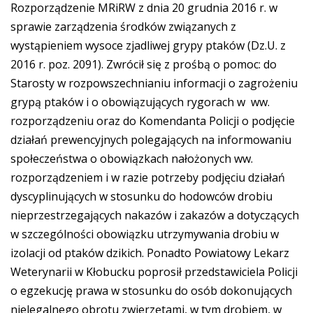
Rozporządzenie MRiRW z dnia 20 grudnia 2016 r. w
sprawie zarządzenia środków związanych z
wystąpieniem wysoce zjadliwej grypy ptaków (Dz.U. z
2016 r. poz. 2091). Zwrócił się z prośbą o pomoc: do
Starosty w rozpowszechnianiu informacji o zagrożeniu
grypą ptaków i o obowiązujących rygorach w ww.
rozporządzeniu oraz do Komendanta Policji o podjęcie
działań prewencyjnych polegających na informowaniu
społeczeństwa o obowiązkach nałożonych ww.
rozporządzeniem i w razie potrzeby podjęciu działań
dyscyplinujących w stosunku do hodowców drobiu
nieprzestrzegających nakazów i zakazów a dotyczących
w szczególności obowiązku utrzymywania drobiu w
izolacji od ptaków dzikich. Ponadto Powiatowy Lekarz
Weterynarii w Kłobucku poprosił przedstawiciela Policji
o egzekucję prawa w stosunku do osób dokonujących
nielegalnego obrotu zwierzętami, w tym drobiem, w