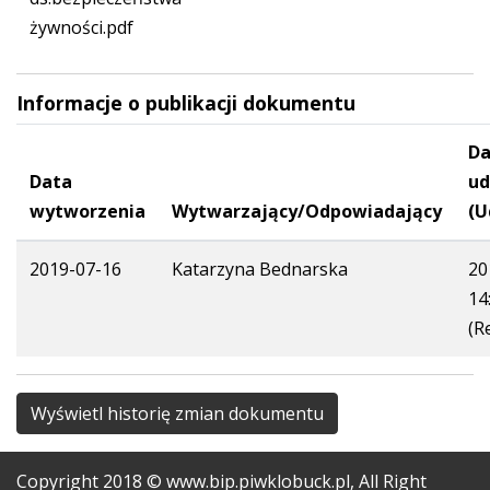
żywności.pdf
Informacje o publikacji dokumentu
Da
Data
ud
wytworzenia
Wytwarzający/Odpowiadający
(U
2019-07-16
Katarzyna Bednarska
20
14
(R
Wyświetl historię zmian dokumentu
Copyright
2018
© www.bip.piwklobuck.pl, All Right