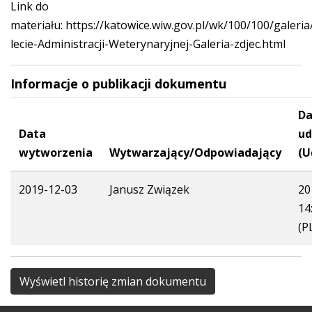
Link do
materiału:
https://katowice.wiw.gov.pl/wk/100/100/galeria
lecie-Administracji-Weterynaryjnej-Galeria-zdjec.html
Informacje o publikacji dokumentu
Da
Data
ud
wytworzenia
Wytwarzający/Odpowiadający
(U
2019-12-03
Janusz Związek
20
14
(P
Wyświetl historię zmian dokumentu