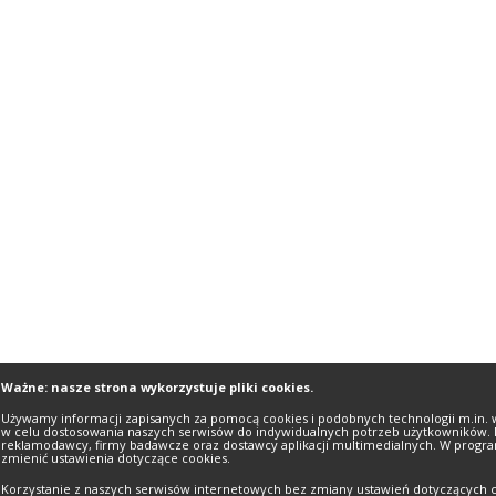
Ważne: nasze strona wykorzystuje pliki cookies.
Używamy informacji zapisanych za pomocą cookies i podobnych technologii m.in. 
w celu dostosowania naszych serwisów do indywidualnych potrzeb użytkowników. 
reklamodawcy, firmy badawcze oraz dostawcy aplikacji multimedialnych. W progra
zmienić ustawienia dotyczące cookies.
Korzystanie z naszych serwisów internetowych bez zmiany ustawień dotyczących c