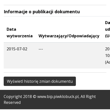
Informacje o publikacji dokumentu
Da
Data
ud
wytworzenia
Wytwarzający/Odpowiadający
(U
2015-07-02
---
20
10
(A
Wyświetl historię zmian dokumentu
Copyright
2018
© www.bip.piwklobuck.pl, All Right
Reserved