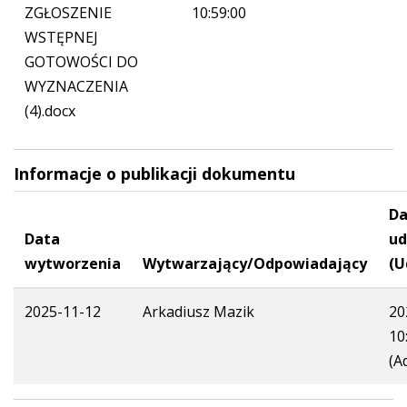
ZGŁOSZENIE
10:59:00
WSTĘPNEJ
GOTOWOŚCI DO
WYZNACZENIA
(4).docx
Informacje o publikacji dokumentu
Da
Data
ud
wytworzenia
Wytwarzający/Odpowiadający
(U
2025-11-12
Arkadiusz Mazik
20
10
(A